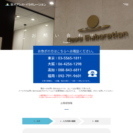
Skip to content
Oasis
お問い合わせ
Contact
弊社へのお問い合わせはメール、もしくはお電話にて承ります。
メールでのお問い合わせは以下のフォームにて必要情報をご記入のうえ、「入力内容の確認」ボタンを押してください。
※携帯電話でドメイン指定受信などの迷惑メールフィルタを設定されている方は、
入力前に【@oasis-1.co.jp】からメールが受信できるよう設定をお願いいたします。
お客様情報
1．入力
2．入力内容の確認
3．送信